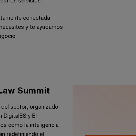
uestros servicios.
ectamente conectada,
 necesites y te ayudamos
egocio.
wLaw Summit
 del sector, organizado
 DigitalES y El
mos cómo la inteligencia
úan redefiniendo el