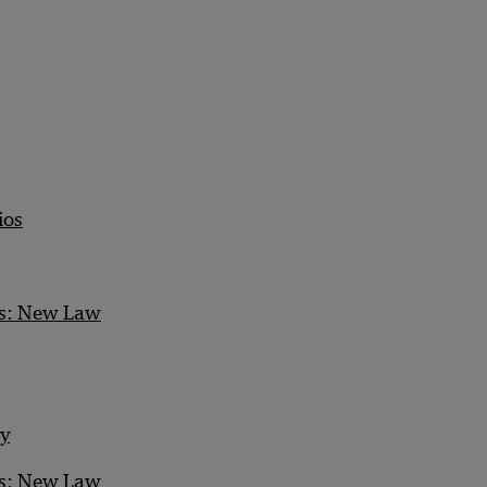
ios
ns: New Law
gy
ns: New Law