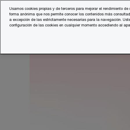
Skip
Skip
Usamos cookies propias y de terceros para mejorar el rendimiento de 
to
to
forma anónima que nos permite conocer los contenidos más consultad
Servicios
Sector
content
footer
a excepción de las estrictamente necesarias para la navegación. Uste
configuración de las cookies en cualquier momento accediendo al ap
PwC España
Asesoramiento fiscal y legal