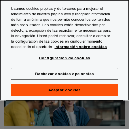
Skip
Skip
Usamos cookies propias y de terceros para mejorar el
to
to
rendimiento de nuestra página web y recopilar información
content
footer
de forma anónima que nos permite conocer los contenidos
PwC España
Transacciones
Financial Decisions and An
más consultados. Las cookies están desactivadas por
defecto, a excepción de las estrictamente necesarias para
Financial Decisions and Analysis
la navegación. Usted podrá rechazar, consultar o cambiar
la configuración de las cookies en cualquier momento
(FDnA)
accediendo al apartado
Información sobre cookies
Financial Decisions and Analysis (FDnA) es un área
Configuración de cookies
de Deals que engloba dos prácticas
complementarias entre sí
Rechazar cookies opcionales
Aceptar cookies