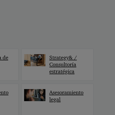
< Volver
a de
Strategy& /
Consultoría
estratégica
ento
Asesoramiento
legal