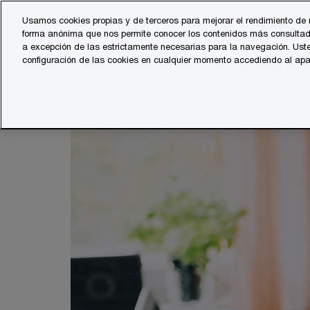
Skip
Skip
Usamos cookies propias y de terceros para mejorar el rendimiento de 
to
to
forma anónima que nos permite conocer los contenidos más consultad
Servicios
Sector
content
footer
a excepción de las estrictamente necesarias para la navegación. Uste
configuración de las cookies en cualquier momento accediendo al ap
PwC España
Carrera profesional
Becas y prácticas pr