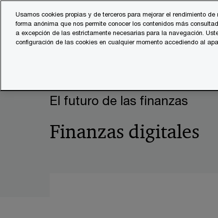
Skip
Skip
Usamos cookies propias y de terceros para mejorar el rendimiento de 
to
to
forma anónima que nos permite conocer los contenidos más consultad
Servicios
Sector
content
footer
a excepción de las estrictamente necesarias para la navegación. Uste
configuración de las cookies en cualquier momento accediendo al ap
PwC España
Transformación digital
Finanzas digitale
El futuro de las finanzas
Finanzas digitales