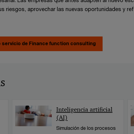
sarial. Las empresas que antes adapten al nuevo esc
us riesgos, aprovechar las nuevas oportunidades y ref
servicio de Finance function consulting
s
Inteligencia artificial
(AI)
Simulación de los procesos