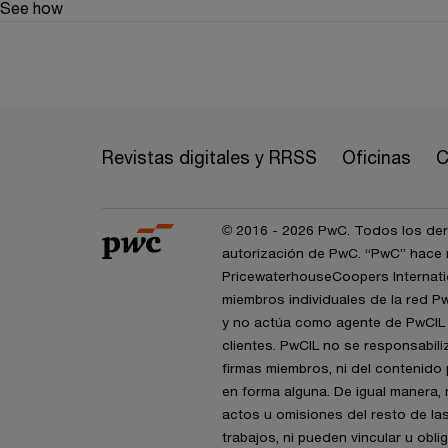
See how
Revistas digitales y RRSS
Oficinas
C
© 2016 - 2026 PwC. Todos los dere
autorización de PwC. “PwC” hace r
PricewaterhouseCoopers Internatio
miembros individuales de la red P
y no actúa como agente de PwCIL n
clientes. PwCIL no se responsabil
firmas miembros, ni del contenido 
en forma alguna. De igual manera,
actos u omisiones del resto de la
trabajos, ni pueden vincular u obl