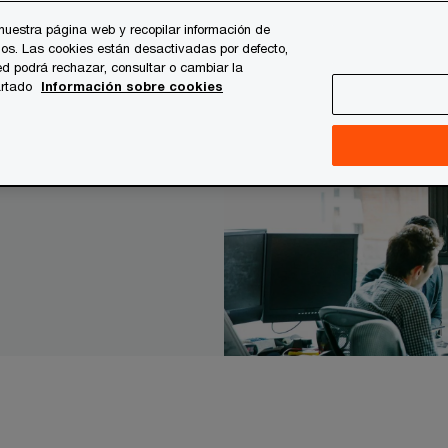
nuestra página web y recopilar información de
os. Las cookies están desactivadas por defecto,
es
Temas clave
Quiénes somos
Carrera profesi
d podrá rechazar, consultar o cambiar la
artado
Información sobre cookies
s