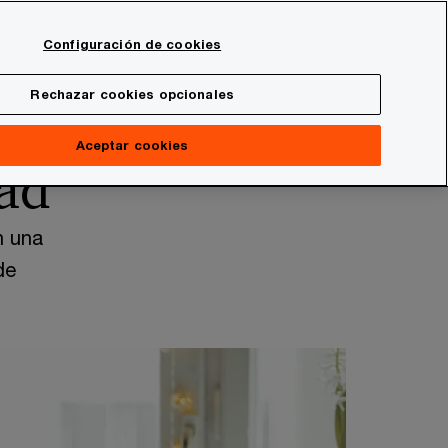
Spain
Configuración de cookies
Buscar
onal
Sala de prensa
Rechazar cookies opcionales
Aceptar cookies
dad
n una
de