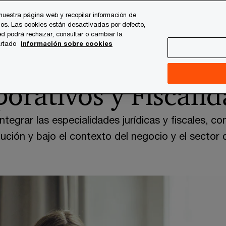
nuestra página web y recopilar información de
os. Las cookies están desactivadas por defecto,
es
Temas clave
Quiénes somos
Carrera profesi
d podrá rechazar, consultar o cambiar la
artado
Información sobre cookies
corporativa
orativos y Fiscali
ntegrar las especialidades jurídicas y fiscales, co
olución y bajo el contexto del negocio y el sector 