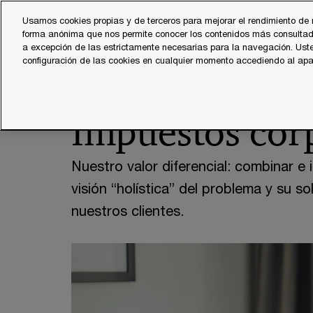
Skip
Skip
Usamos cookies propias y de terceros para mejorar el rendimiento de 
to
to
forma anónima que nos permite conocer los contenidos más consultad
Servicios
Sector
content
footer
a excepción de las estrictamente necesarias para la navegación. Uste
configuración de las cookies en cualquier momento accediendo al ap
PwC España
Asesoramiento fiscal y legal
Fiscalidad 
Impuestos corp
Nuestro valor diferencial: combinar e i
visión “holística” del problema y su s
nuestros clientes.