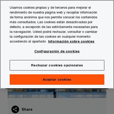
Skip
Skip
Usamos cookies propias y de terceros para mejorar el
to
to
rendimiento de nuestra página web y recopilar información
content
footer
de forma anónima que nos permite conocer los contenidos
PwC España
¿Quieres que te ayudemos con los PERTE? Fo
más consultados. Las cookies están desactivadas por
defecto, a excepción de las estrictamente necesarias para
Oficina de Fondos Europeos de PwC
la navegación. Usted podrá rechazar, consultar o cambiar
la configuración de las cookies en cualquier momento
Conoce nuestras capacidades y cómo
accediendo al apartado
Información sobre cookies
podemos ayudar a tu empresa
Configuración de cookies
Rechazar cookies opcionales
Aceptar cookies
Share