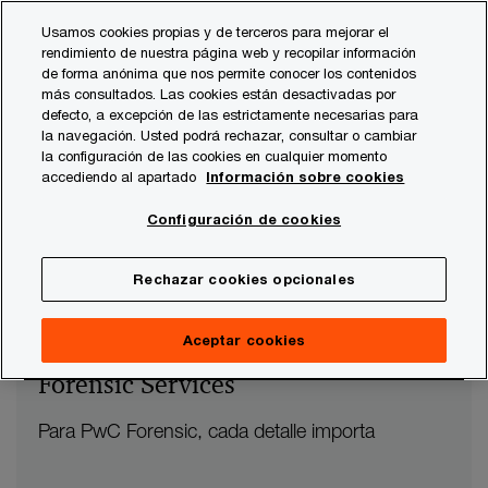
Skip
Skip
Usamos cookies propias y de terceros para mejorar el
to
to
rendimiento de nuestra página web y recopilar información
content
footer
de forma anónima que nos permite conocer los contenidos
PwC España
Forensic Services
más consultados. Las cookies están desactivadas por
defecto, a excepción de las estrictamente necesarias para
la navegación. Usted podrá rechazar, consultar o cambiar
la configuración de las cookies en cualquier momento
accediendo al apartado
Información sobre cookies
Configuración de cookies
Rechazar cookies opcionales
Aceptar cookies
Forensic Services
Para PwC Forensic, cada detalle importa