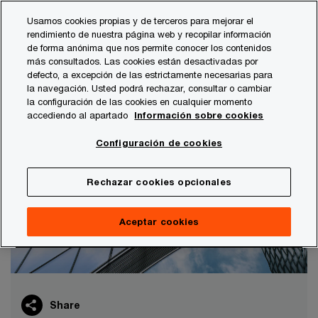
Skip
Skip
Usamos cookies propias y de terceros para mejorar el
to
to
rendimiento de nuestra página web y recopilar información
content
footer
de forma anónima que nos permite conocer los contenidos
PwC España
Consultoría
Enterprise strategy
más consultados. Las cookies están desactivadas por
defecto, a excepción de las estrictamente necesarias para
Enteprise strategy
la navegación. Usted podrá rechazar, consultar o cambiar
la configuración de las cookies en cualquier momento
Comprometidos con el éxito de nuestros clientes y
accediendo al apartado
Información sobre cookies
en ayudarles a conseguirr ventajas competitivas.
Configuración de cookies
Rechazar cookies opcionales
Aceptar cookies
Share