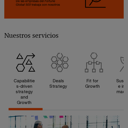
Nuestros servicios
Capabilitie
Deals
Fit for
Susta
s-driven
Strategy
Growth
e im
strategy
made 
and
Growth