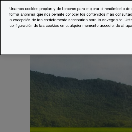
Skip
Skip
Usamos cookies propias y de terceros para mejorar el rendimiento de 
to
to
forma anónima que nos permite conocer los contenidos más consultad
Servicios
Sector
content
footer
a excepción de las estrictamente necesarias para la navegación. Uste
configuración de las cookies en cualquier momento accediendo al ap
PwC España
Energía