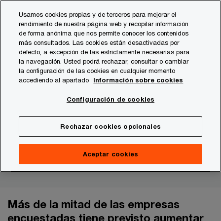
Skip
Skip
Usamos cookies propias y de terceros para mejorar el
to
to
rendimiento de nuestra página web y recopilar información
content
footer
de forma anónima que nos permite conocer los contenidos
PwC España
Publicaciones
Digital
2021 Global Digit
más consultados. Las cookies están desactivadas por
defecto, a excepción de las estrictamente necesarias para
la navegación. Usted podrá rechazar, consultar o cambiar
Revisa tu presupuesto de
la configuración de las cookies en cualquier momento
accediendo al apartado
Información sobre cookies
ciberseguridad para
Configuración de cookies
optimizarlo al máximo
Rechazar cookies opcionales
Aceptar cookies
Más de la mitad de las empresas
encuestadas tiene previsto aumentar