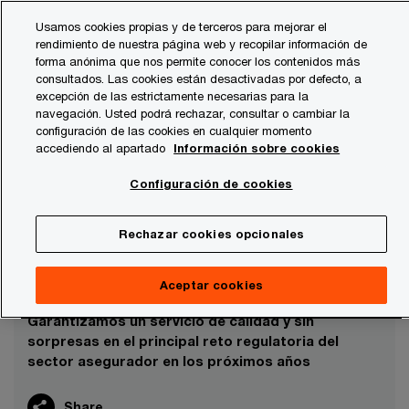
Skip
Skip
Usamos cookies propias y de terceros para mejorar el
to
to
rendimiento de nuestra página web y recopilar información de
content
footer
forma anónima que nos permite conocer los contenidos más
PwC España
Seguros
consultados. Las cookies están desactivadas por defecto, a
excepción de las estrictamente necesarias para la
navegación. Usted podrá rechazar, consultar o cambiar la
configuración de las cookies en cualquier momento
accediendo al apartado
Información sobre cookies
Configuración de cookies
Rechazar cookies opcionales
Seguros
Aceptar cookies
Garantizamos un servicio de calidad y sin
sorpresas en el principal reto regulatoria del
sector asegurador en los próximos años
Share