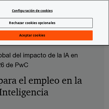
Spain
Configuración de cookies
Buscar
onal
Sala de prensa
Rechazar cookies opcionales
pacto de la IA en el empleo 2026 de PwC
Aceptar cookies
bal del impacto de la IA en
26 de PwC
para el empleo en la
 Inteligencia