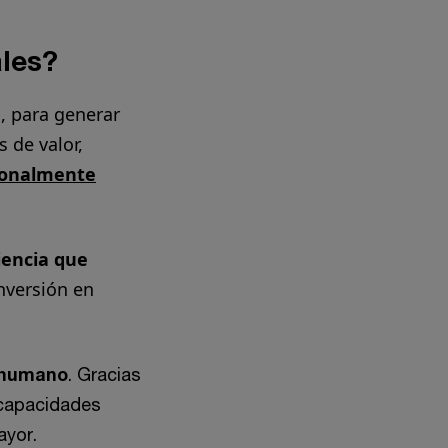
ales?
a, para generar
 de valor,
cionalmente
iencia que
inversión en
o humano
. Gracias
 capacidades
ayor.