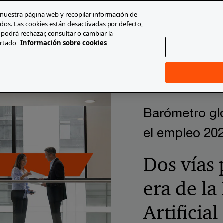
 nuestra página web y recopilar información de
os. Las cookies están desactivadas por defecto,
 podrá rechazar, consultar o cambiar la
es
Temas clave
Quiénes somos
Carrera profesi
artado
Información sobre cookies
a Artificial - Cómo podemos ayudarle
Barómetro global del im
Barómetro glo
el empleo 20
Dos vías 
era de la
Artificial