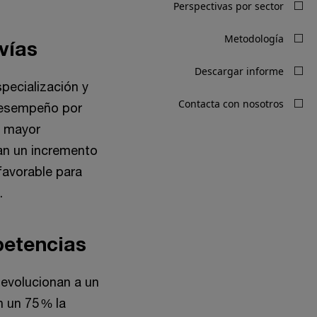
 vías
specialización y
 desempeño por
n mayor
an un incremento
favorable para
.
mpetencias
 evolucionan a un
 un 75 % la