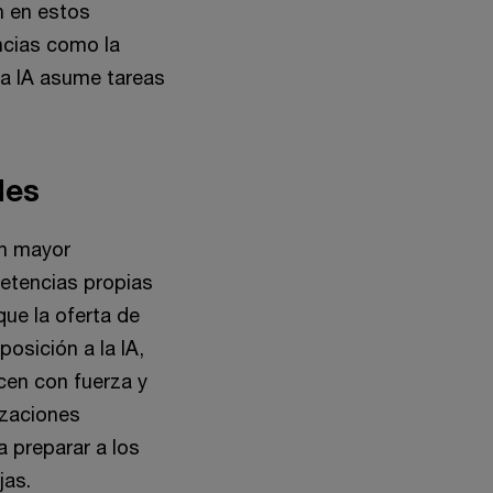
n en estos
ncias como la
 la IA asume tareas
les
on mayor
petencias propias
que la oferta de
posición a la IA,
cen con fuerza y
izaciones
 preparar a los
jas.