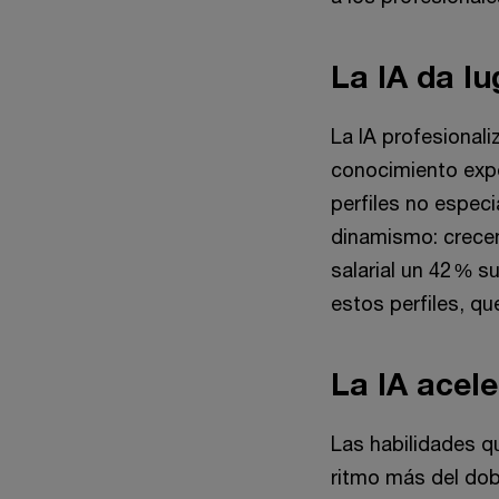
La IA da l
La IA profesionali
conocimiento expe
perfiles no espec
dinamismo: crecen
salarial un 42 % 
estos perfiles, qu
La IA acel
Las habilidades q
ritmo más del dob