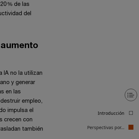
 20 % de las
ctividad del
l aumento
IA no la utilizan
mano y generar
as en las
destruir empleo,
do impulsa el
os crecen con
trasladan también