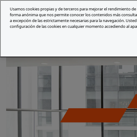
Skip
Skip
Usamos cookies propias y de terceros para mejorar el rendimiento de
to
to
forma anónima que nos permite conocer los contenidos más consultad
content
footer
a excepción de las estrictamente necesarias para la navegación. Usted
Servicios
Sector
configuración de las cookies en cualquier momento accediendo al ap
PwC España
Consultoría
Soluciones de Inteligenci