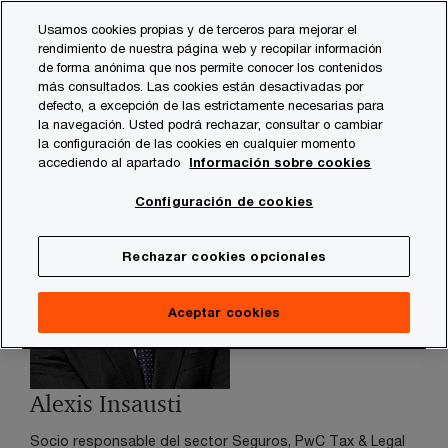
Skip
Skip
Usamos cookies propias y de terceros para mejorar el
to
to
rendimiento de nuestra página web y recopilar información
content
footer
de forma anónima que nos permite conocer los contenidos
PwC España
contacts
a
Alexis Insausti
más consultados. Las cookies están desactivadas por
defecto, a excepción de las estrictamente necesarias para
la navegación. Usted podrá rechazar, consultar o cambiar
la configuración de las cookies en cualquier momento
accediendo al apartado
Información sobre cookies
Configuración de cookies
Rechazar cookies opcionales
Aceptar cookies
Alexis Insausti
Socio responsable del sector Seguros, PwC Tax & Legal