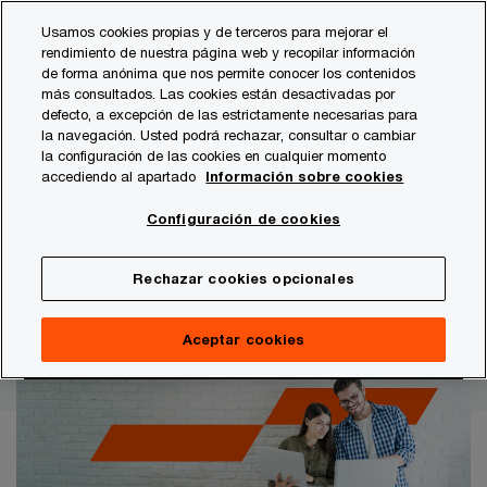
Skip
Skip
Usamos cookies propias y de terceros para mejorar el
to
to
rendimiento de nuestra página web y recopilar información
content
footer
de forma anónima que nos permite conocer los contenidos
PwC España
Fundación PwC
Indicador Sintético de la 
más consultados. Las cookies están desactivadas por
defecto, a excepción de las estrictamente necesarias para
la navegación. Usted podrá rechazar, consultar o cambiar
Un termómetro para medir la situación actual y la
la configuración de las cookies en cualquier momento
evolución de los jóvenes en España
accediendo al apartado
Información sobre cookies
Indicador Sintético de la
Configuración de cookies
Juventud
Rechazar cookies opcionales
Aceptar cookies