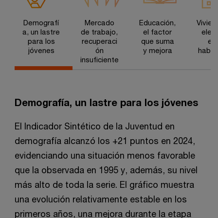
Demografí
Mercado
Educación,
Vivien
a, un lastre
de trabajo,
el factor
elef
para los
recuperaci
que suma
en 
jóvenes
ón
y mejora
habit
insuficiente
Demografía, un lastre para los jóvenes
El Indicador Sintético de la Juventud en
demografía alcanzó los +21 puntos en 2024,
evidenciando una situación menos favorable
que la observada en 1995 y, además, su nivel
más alto de toda la serie. El gráfico muestra
una evolución relativamente estable en los
primeros años, una mejora durante la etapa