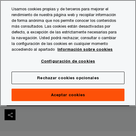
Skip
Skip
Usamos cookies propias y de terceros para mejorar el
to
to
rendimiento de nuestra página web y recopilar información
content
footer
de forma anónima que nos permite conocer los contenidos
PwC España
Sala de prensa
Notas de prensa
2021
más consultados. Las cookies están desactivadas por
defecto, a excepción de las estrictamente necesarias para
la navegación. Usted podrá rechazar, consultar o cambiar
Los pagos electrónicos
la configuración de las cookies en cualquier momento
accediendo al apartado
Información sobre cookies
casi se triplicarán en
Configuración de cookies
2030 hasta superar los 3
Rechazar cookies opcionales
billones de operaciones
Aceptar cookies