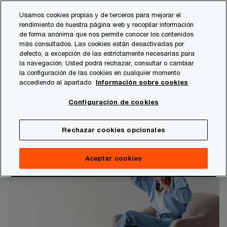
Skip
Skip
Usamos cookies propias y de terceros para mejorar el
to
to
rendimiento de nuestra página web y recopilar información
content
footer
de forma anónima que nos permite conocer los contenidos
PwC España
Entretenimiento y medios
Entertainment a
más consultados. Las cookies están desactivadas por
defecto, a excepción de las estrictamente necesarias para
la navegación. Usted podrá rechazar, consultar o cambiar
Ser ágiles en un mundo que cambia
la configuración de las cookies en cualquier momento
constantemente
accediendo al apartado
Información sobre cookies
Entertainment and Media
Configuración de cookies
Outlook 2025-2029
Rechazar cookies opcionales
Aceptar cookies