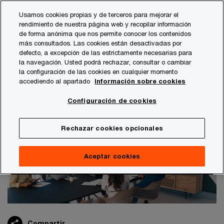
Skip
Skip
Usamos cookies propias y de terceros para mejorar el
to
to
rendimiento de nuestra página web y recopilar información
content
footer
de forma anónima que nos permite conocer los contenidos
PwC España
Publicaciones
Economía
Claves Econó
más consultados. Las cookies están desactivadas por
defecto, a excepción de las estrictamente necesarias para
la navegación. Usted podrá rechazar, consultar o cambiar
Septiembre de 2025
la configuración de las cookies en cualquier momento
accediendo al apartado
Información sobre cookies
Claves económicas de PwC
Configuración de cookies
Rechazar cookies opcionales
Aceptar cookies
Compartir