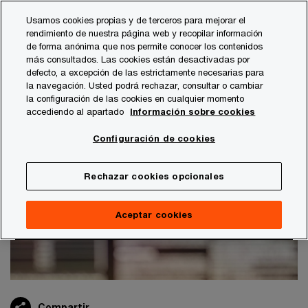
Skip
Skip
Usamos cookies propias y de terceros para mejorar el
to
to
rendimiento de nuestra página web y recopilar información
content
footer
de forma anónima que nos permite conocer los contenidos
PwC España
Publicaciones
Economía
Claves económ
más consultados. Las cookies están desactivadas por
defecto, a excepción de las estrictamente necesarias para
la navegación. Usted podrá rechazar, consultar o cambiar
Julio de 2026
la configuración de las cookies en cualquier momento
accediendo al apartado
Información sobre cookies
Claves económicas de PwC
Configuración de cookies
Rechazar cookies opcionales
Aceptar cookies
Compartir