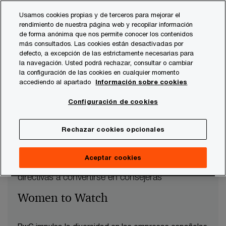
Skip
Skip
Nuestro contenido
Usamos cookies propias y de terceros para mejorar el
to
to
rendimiento de nuestra página web y recopilar información
content
footer
de forma anónima que nos permite conocer los contenidos
PwC España
Publicaciones
Diversidad
Women to Wa
más consultados. Las cookies están desactivadas por
defecto, a excepción de las estrictamente necesarias para
la navegación. Usted podrá rechazar, consultar o cambiar
la configuración de las cookies en cualquier momento
accediendo al apartado
Información sobre cookies
Configuración de cookies
Rechazar cookies opcionales
Aceptar cookies
Iniciativa de PwC para ayudar a mujeres
directivas a convertirse en consejeras
Women to Watch