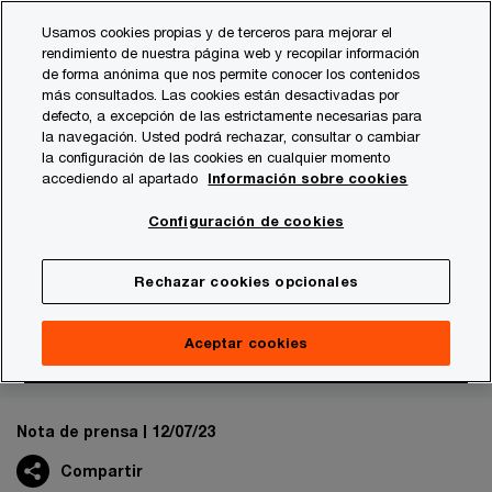
Skip
Skip
Usamos cookies propias y de terceros para mejorar el
to
to
rendimiento de nuestra página web y recopilar información
content
footer
de forma anónima que nos permite conocer los contenidos
PwC España
Sala de prensa
Notas de prensa
2023
más consultados. Las cookies están desactivadas por
defecto, a excepción de las estrictamente necesarias para
la navegación. Usted podrá rechazar, consultar o cambiar
la configuración de las cookies en cualquier momento
La estabilización de las subidas
accediendo al apartado
Información sobre cookies
de tipos y la necesidad de
Configuración de cookies
transformación impulsan la
Rechazar cookies opcionales
recuperación del mercado de
M&A
Aceptar cookies
Nota de prensa
12/07/23
Compartir