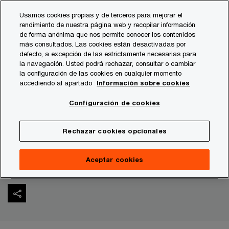
Skip
Skip
Usamos cookies propias y de terceros para mejorar el
to
to
rendimiento de nuestra página web y recopilar información
content
footer
de forma anónima que nos permite conocer los contenidos
PwC España
Sala de prensa
Notas de prensa
2021
más consultados. Las cookies están desactivadas por
defecto, a excepción de las estrictamente necesarias para
la navegación. Usted podrá rechazar, consultar o cambiar
Las empresas prevén más
la configuración de las cookies en cualquier momento
accediendo al apartado
Información sobre cookies
ciberataques en 2022 y
Configuración de cookies
elevan su gasto en
Rechazar cookies opcionales
seguridad
Aceptar cookies