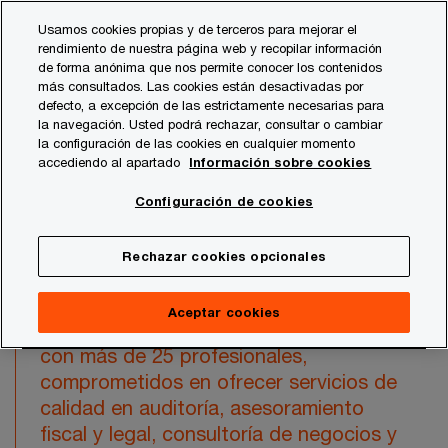
Skip
Skip
Usamos cookies propias y de terceros para mejorar el
to
to
rendimiento de nuestra página web y recopilar información
content
footer
de forma anónima que nos permite conocer los contenidos
PwC España
Quiénes somos
Oficinas PwC Murcia
más consultados. Las cookies están desactivadas por
defecto, a excepción de las estrictamente necesarias para
la navegación. Usted podrá rechazar, consultar o cambiar
Murcia
la configuración de las cookies en cualquier momento
accediendo al apartado
Información sobre cookies
Configuración de cookies
¿Cómo podemos ayudarte?
Rechazar cookies opcionales
Aceptar cookies
La oficina de PwC en Murcia cuenta
con más de 25 profesionales,
comprometidos en ofrecer servicios de
calidad en auditoría, asesoramiento
fiscal y legal, consultoría de negocios y