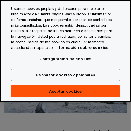
Skip
Skip
Usamos cookies propias y de terceros para mejorar el
to
to
rendimiento de nuestra página web y recopilar información
content
footer
de forma anónima que nos permite conocer los contenidos
PwC España
Publicaciones
Turismo
Smart Observato
más consultados. Las cookies están desactivadas por
defecto, a excepción de las estrictamente necesarias para
Smart Observatory de la industria
la navegación. Usted podrá rechazar, consultar o cambiar
la configuración de las cookies en cualquier momento
hotelera
accediendo al apartado
Información sobre cookies
Temporada Invierno 2023-2024
Configuración de cookies
Rechazar cookies opcionales
Aceptar cookies