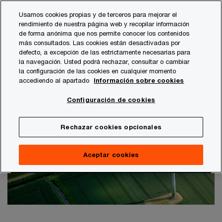
Skip
Skip
Usamos cookies propias y de terceros para mejorar el
to
to
rendimiento de nuestra página web y recopilar información
content
footer
de forma anónima que nos permite conocer los contenidos
PwC España
Publicaciones
Sostenibilidad
El estado
más consultados. Las cookies están desactivadas por
defecto, a excepción de las estrictamente necesarias para
El estado de la tecnología aplicada al
la navegación. Usted podrá rechazar, consultar o cambiar
la configuración de las cookies en cualquier momento
cambio climático en 2021
accediendo al apartado
Información sobre cookies
Escalando la innovación para llegar a una
Configuración de cookies
economía de cero emisiones netas
Rechazar cookies opcionales
Aceptar cookies