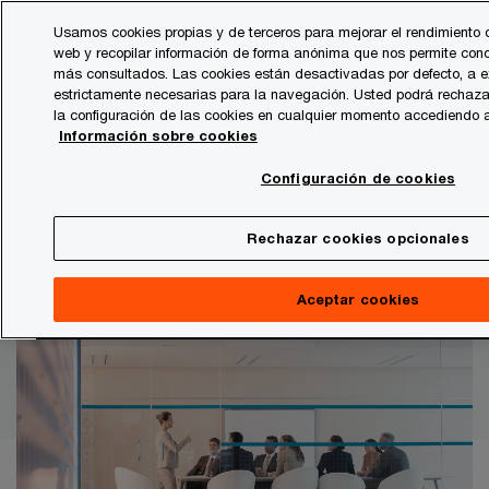
Skip
Skip
Usamos cookies propias y de terceros para mejorar el rendimiento 
to
to
web y recopilar información de forma anónima que nos permite cono
content
footer
más consultados. Las cookies están desactivadas por defecto, a e
PwC España
NewLaw Pulse
Entretenimiento y medios
estrictamente necesarias para la navegación. Usted podrá rechazar
la configuración de las cookies en cualquier momento accediendo 
Información sobre cookies
Nuevo sistema de límites de
Configuración de cookies
depósito conjunto de la DGOJ:
cómo alinear cumplimiento,
Rechazar cookies opcionales
tecnología y operaciones
Aceptar cookies