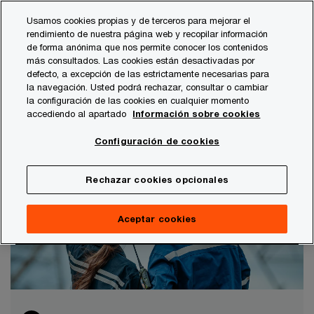
Skip
Skip
Usamos cookies propias y de terceros para mejorar el
to
to
rendimiento de nuestra página web y recopilar información
content
footer
de forma anónima que nos permite conocer los contenidos
PwC España
Transacciones
Tendencias globales de la 
más consultados. Las cookies están desactivadas por
defecto, a excepción de las estrictamente necesarias para
Tendencias globales de la industria de
la navegación. Usted podrá rechazar, consultar o cambiar
la configuración de las cookies en cualquier momento
M&A: previsiones para 2023
accediendo al apartado
Información sobre cookies
Ahora no es el momento de dejar a un lado la
Configuración de cookies
actividad de M&A
Rechazar cookies opcionales
Aceptar cookies