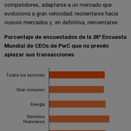
competidores, adaptarse a un mercado que
evoluciona a gran velocidad; reorientarse hacia
nuevos mercados y, en definitiva, reinventarse.
Porcentaje de encuestados de la 26ª Encuesta
Mundial de CEOs de PwC que no prevén
aplazar sus transacciones
Chart
Todos los sectores
Bar chart with 2 data series.
The chart has 1 X axis displaying categories.
The chart has 1 Y axis displaying values. Range: 0 to 80.
Gran consumo
Energía
Servicios
financieros