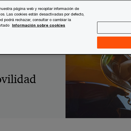
nuestra página web y recopilar información de
os. Las cookies están desactivadas por defecto,
es
Temas clave
Quiénes somos
Carrera profesi
d podrá rechazar, consultar o cambiar la
artado
Información sobre cookies
o de la movilidad eléctrica
vilidad