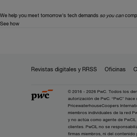
We help you meet tomorrow’s tech demands
so you can
compe
See how
Revistas digitales y RRSS
Oficinas
C
© 2016 - 2026 PwC. Todos los dere
autorización de PwC. “PwC” hace r
PricewaterhouseCoopers Internatio
miembros individuales de la red P
y no actúa como agente de PwCIL n
clientes. PwCIL no se responsabil
firmas miembros, ni del contenido 