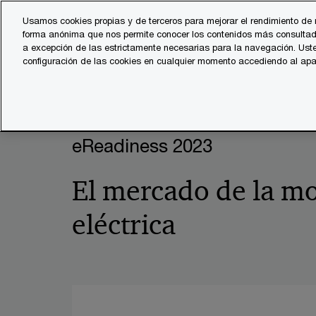
Skip
Skip
Usamos cookies propias y de terceros para mejorar el rendimiento de 
to
to
forma anónima que nos permite conocer los contenidos más consultad
Servicios
Sector
content
footer
a excepción de las estrictamente necesarias para la navegación. Uste
configuración de las cookies en cualquier momento accediendo al ap
PwC España
Automoción
eReadiness 2023 - El mercad
eReadiness 2023
El mercado de la mo
eléctrica