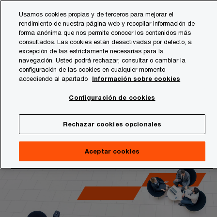
Skip
Skip
Usamos cookies propias y de terceros para mejorar el
to
to
rendimiento de nuestra página web y recopilar información de
content
footer
forma anónima que nos permite conocer los contenidos más
PwC
consultados. Las cookies están desactivadas por defecto, a
Voice of the Consumer 2026
España
excepción de las estrictamente necesarias para la
navegación. Usted podrá rechazar, consultar o cambiar la
La salud toma el control del día a día de los
-
configuración de las cookies en cualquier momento
consumidores
Servicios
accediendo al apartado
Información sobre cookies
de
Configuración de cookies
Ver informe
auditoría,
consultoría,
Rechazar cookies opcionales
asesoramiento
Aceptar cookies
fiscal
y
legal
y
transacciones