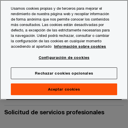
Skip
Skip
Usamos cookies propias y de terceros para mejorar el
to
to
rendimiento de nuestra página web y recopilar información
content
footer
de forma anónima que nos permite conocer los contenidos
PwC España
Quiénes somos
Solicitud de servicios pro
más consultados. Las cookies están desactivadas por
defecto, a excepción de las estrictamente necesarias para
la navegación. Usted podrá rechazar, consultar o cambiar
Solicitud de servicios
la configuración de las cookies en cualquier momento
accediendo al apartado
Información sobre cookies
profesionales
Configuración de cookies
Rechazar cookies opcionales
Aceptar cookies
Solicitud de servicios profesionales