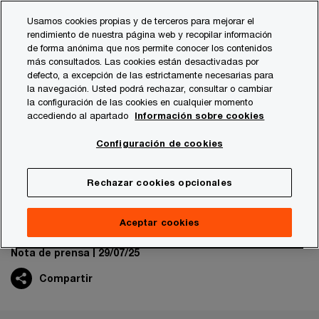
Skip
Skip
Usamos cookies propias y de terceros para mejorar el
to
to
rendimiento de nuestra página web y recopilar información
content
footer
de forma anónima que nos permite conocer los contenidos
PwC España
Sala de prensa
Notas de prensa
2025
más consultados. Las cookies están desactivadas por
defecto, a excepción de las estrictamente necesarias para
la navegación. Usted podrá rechazar, consultar o cambiar
la configuración de las cookies en cualquier momento
PwC lanza la primera solución
accediendo al apartado
Información sobre cookies
del mercado para asegurar y
Configuración de cookies
verificar los sistemas de IA de
Rechazar cookies opcionales
las empresas
Aceptar cookies
Nota de prensa
29/07/25
Compartir