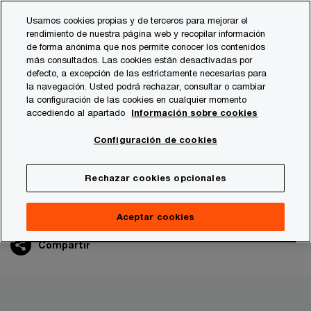
Skip
Skip
Usamos cookies propias y de terceros para mejorar el
to
to
rendimiento de nuestra página web y recopilar información
content
footer
de forma anónima que nos permite conocer los contenidos
PwC España
Sala de prensa
Notas de prensa
2025
más consultados. Las cookies están desactivadas por
defecto, a excepción de las estrictamente necesarias para
la navegación. Usted podrá rechazar, consultar o cambiar
la configuración de las cookies en cualquier momento
La paridad de género en España
accediendo al apartado
Información sobre cookies
mejora por tercer año
Configuración de cookies
consecutivo
Rechazar cookies opcionales
Aceptar cookies
Nota de prensa
26/02/25
Compartir