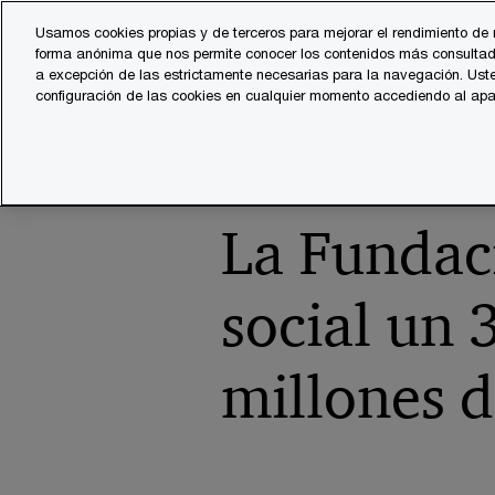
Skip
Skip
Usamos cookies propias y de terceros para mejorar el rendimiento de 
to
to
forma anónima que nos permite conocer los contenidos más consultad
Servicios
Sector
content
footer
a excepción de las estrictamente necesarias para la navegación. Uste
configuración de las cookies en cualquier momento accediendo al ap
PwC España
Sala de prensa
Notas de prensa
2023
La Fundac
social un 
millones 