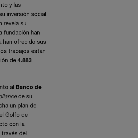
to y las
u inversión social
n revela su
la fundación han
ma han ofrecido sus
tos trabajos están
ción de
4.883
nto al
Banco de
liance
de su
cha un plan de
el Golfo de
cto con la
 través del