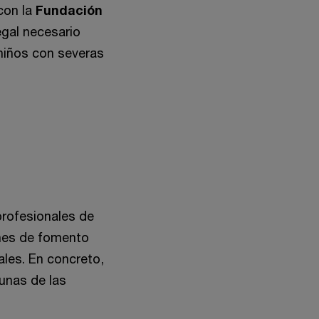
con la
Fundación
egal necesario
niños con severas
 profesionales de
ones de fomento
ales. En concreto,
gunas de las