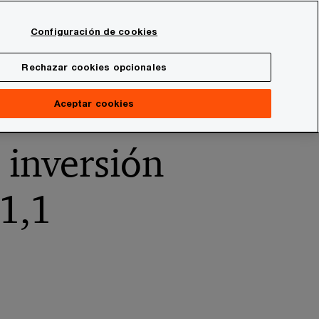
Spain
Configuración de cookies
Buscar
onal
Sala de prensa
Rechazar cookies opcionales
superar 1,1 millones de euros en 2023
Aceptar cookies
 inversión
 1,1