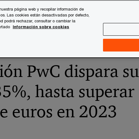
nuestra página web y recopilar información de
os. Las cookies están desactivadas por defecto,
es
Temas clave
Quiénes somos
Carrera profesi
d podrá rechazar, consultar o cambiar la
artado
Información sobre cookies
La Fundación PwC dispara su inversión social un 35%, hasta 
ión PwC dispara su
35%, hasta superar
de euros en 2023