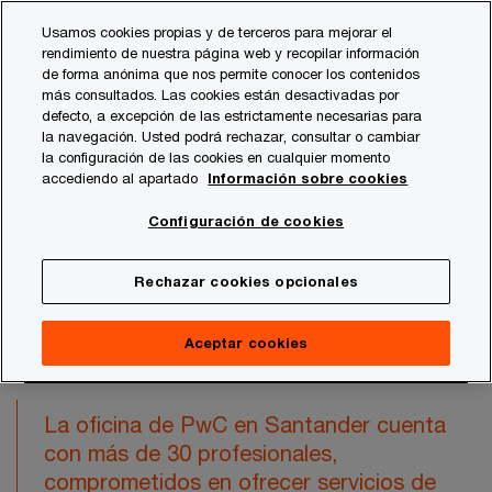
Skip
Skip
Usamos cookies propias y de terceros para mejorar el
to
to
rendimiento de nuestra página web y recopilar información
content
footer
de forma anónima que nos permite conocer los contenidos
PwC España
Quiénes somos
Oficinas de PwC en Santa
más consultados. Las cookies están desactivadas por
defecto, a excepción de las estrictamente necesarias para
la navegación. Usted podrá rechazar, consultar o cambiar
Santander
la configuración de las cookies en cualquier momento
accediendo al apartado
Información sobre cookies
Configuración de cookies
Rechazar cookies opcionales
¿Cómo podemos ayudarte?
Aceptar cookies
La oficina de PwC en Santander cuenta
con más de 30 profesionales,
comprometidos en ofrecer servicios de