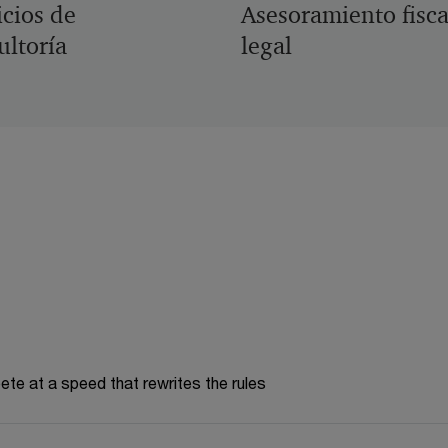
icios de
Asesoramiento fisca
ultoría
legal
te at a speed that rewrites the rules