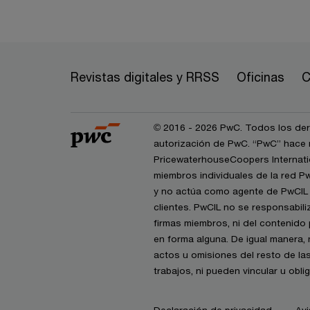
Revistas digitales y RRSS
Oficinas
C
© 2016 - 2026 PwC. Todos los dere
autorización de PwC. “PwC” hace r
PricewaterhouseCoopers Internatio
miembros individuales de la red P
y no actúa como agente de PwCIL n
clientes. PwCIL no se responsabil
firmas miembros, ni del contenido 
en forma alguna. De igual manera,
actos u omisiones del resto de la
trabajos, ni pueden vincular u obl
Declaración de privacidad
Avi