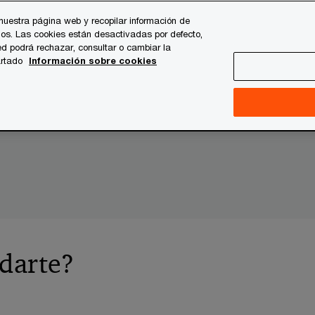
nuestra página web y recopilar información de
os. Las cookies están desactivadas por defecto,
es
Temas clave
Quiénes somos
Carrera profesi
d podrá rechazar, consultar o cambiar la
artado
Información sobre cookies
plona
darte?