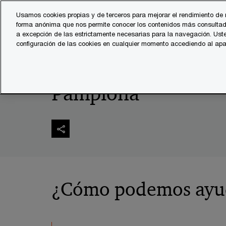
Skip
Skip
Usamos cookies propias y de terceros para mejorar el rendimiento de 
to
to
forma anónima que nos permite conocer los contenidos más consultad
Servicios
Sector
content
footer
a excepción de las estrictamente necesarias para la navegación. Uste
configuración de las cookies en cualquier momento accediendo al ap
PwC España
Quiénes somos
Oficinas de PwC en Pam
Pamplona
¿Cómo podemos ayu