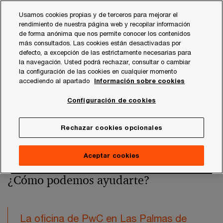
Skip
Skip
Usamos cookies propias y de terceros para mejorar el
to
to
rendimiento de nuestra página web y recopilar información
content
footer
de forma anónima que nos permite conocer los contenidos
PwC España
Quiénes somos
Oficinas de PwC en Las Pa
más consultados. Las cookies están desactivadas por
defecto, a excepción de las estrictamente necesarias para
la navegación. Usted podrá rechazar, consultar o cambiar
Las Palmas de Gran
la configuración de las cookies en cualquier momento
accediendo al apartado
Información sobre cookies
Canaria
Configuración de cookies
Rechazar cookies opcionales
Aceptar cookies
¿Cómo podemos ayudarte?
La oficina de PwC en Las Palmas de