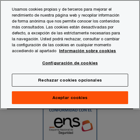
Skip
Skip
Usamos cookies propias y de terceros para mejorar el
to
to
rendimiento de nuestra página web y recopilar información
content
footer
de forma anónima que nos permite conocer los contenidos
PwC España
Quiénes somos
Declaración de privacidad
más consultados. Las cookies están desactivadas por
defecto, a excepción de las estrictamente necesarias para
la navegación. Usted podrá rechazar, consultar o cambiar
Esquema Nacional de
la configuración de las cookies en cualquier momento
accediendo al apartado
Información sobre cookies
Seguridad
Configuración de cookies
Rechazar cookies opcionales
Aceptar cookies