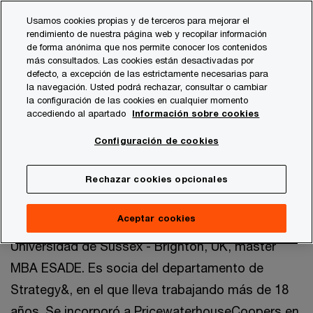
Skip
Skip
Usamos cookies propias y de terceros para mejorar el
to
to
rendimiento de nuestra página web y recopilar información
content
footer
de forma anónima que nos permite conocer los contenidos
PwC España
Quiénes somos
Comité de Estrategia y Co
más consultados. Las cookies están desactivadas por
defecto, a excepción de las estrictamente necesarias para
la navegación. Usted podrá rechazar, consultar o cambiar
la configuración de las cookies en cualquier momento
Silvia Lacarra
accediendo al apartado
Información sobre cookies
Socia de Strategy& y responsable de
Configuración de cookies
Estrategia y network
Madrid, PwC España
Rechazar cookies opcionales
Licenciada en Ingeniería de Organización
Aceptar cookies
Industrial por la Universidad de Deusto y la
Universidad de Sussex - Brighton, UK, master
MBA ESADE. Es socia del departamento de
Strategy&, en el que lleva trabajando más de 18
años. Se incorporó a PricewaterhouseCoopers en