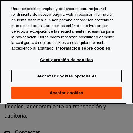
Skip
Skip
Usamos cookies propias y de terceros para mejorar el
to
to
rendimiento de nuestra página web y recopilar información
content
footer
de forma anónima que nos permite conocer los contenidos
PwC España
Quiénes somos
Comité de Estrategia y Co
más consultados. Las cookies están desactivadas por
defecto, a excepción de las estrictamente necesarias para
la navegación. Usted podrá rechazar, consultar o cambiar
la configuración de las cookies en cualquier momento
Pedro Díaz-Leante
accediendo al apartado
Información sobre cookies
Socio responsable del sector Seguros
Configuración de cookies
Madrid, PwC España
Rechazar cookies opcionales
Pedro lidera a un grupo de más 160 profesionales
con capacidades en consultoría de negocio,
Aceptar cookies
actuarial y de operaciones, servicios legales y
fiscales, asesoramiento en transacción y
auditoría.
Contactar