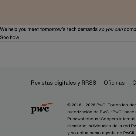
We help you meet tomorrow’s tech demands
so you can
compe
See how
Revistas digitales y RRSS
Oficinas
C
© 2016 - 2026 PwC. Todos los dere
autorización de PwC. “PwC” hace r
PricewaterhouseCoopers Internatio
miembros individuales de la red P
y no actúa como agente de PwCIL n