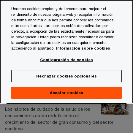
Skip
Skip
Usamos cookies propias y de terceros para mejorar el
to
to
rendimiento de nuestra página web y recopilar información
content
footer
de forma anónima que nos permite conocer los contenidos
PwC España
Publicaciones
Publicaciones Sector Retai
más consultados. Las cookies están desactivadas por
defecto, a excepción de las estrictamente necesarias para
la navegación. Usted podrá rechazar, consultar o cambiar
Publicaciones Sector
la configuración de las cookies en cualquier momento
accediendo al apartado
Información sobre cookies
Retail y Consumo
Configuración de cookies
Rechazar cookies opcionales
Aceptar cookies
Voice of the Consumer 2026
Los hábitos de cuidado de la salud de los
consumidores están redefiniendo el
crecimiento del sector de gran consumo y del sector
sanitario.