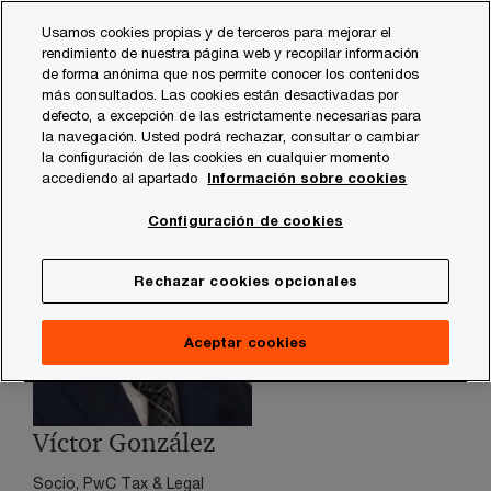
Skip
Skip
Usamos cookies propias y de terceros para mejorar el
to
to
rendimiento de nuestra página web y recopilar información
content
footer
de forma anónima que nos permite conocer los contenidos
PwC España
contacts
v
Víctor González - Cataluña
más consultados. Las cookies están desactivadas por
defecto, a excepción de las estrictamente necesarias para
la navegación. Usted podrá rechazar, consultar o cambiar
la configuración de las cookies en cualquier momento
accediendo al apartado
Información sobre cookies
Configuración de cookies
Rechazar cookies opcionales
Aceptar cookies
Víctor González
Socio, PwC Tax & Legal