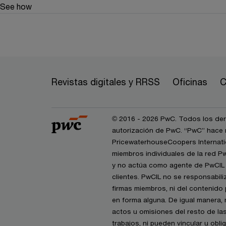
See how
Revistas digitales y RRSS
Oficinas
C
© 2016 - 2026 PwC. Todos los dere
autorización de PwC. “PwC” hace r
PricewaterhouseCoopers Internatio
miembros individuales de la red P
y no actúa como agente de PwCIL n
clientes. PwCIL no se responsabil
firmas miembros, ni del contenido 
en forma alguna. De igual manera,
actos u omisiones del resto de la
trabajos, ni pueden vincular u obl