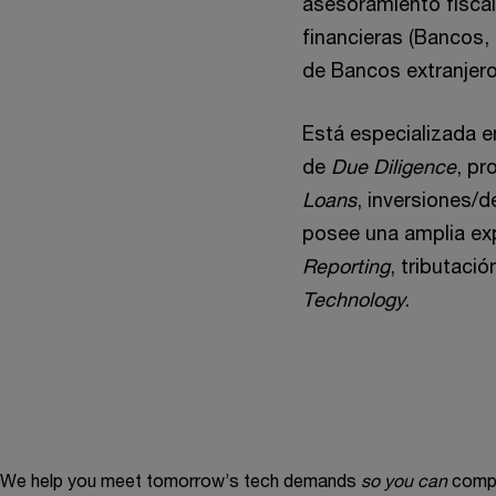
asesoramiento fiscal
financieras (Bancos,
de Bancos extranjero
Está especializada e
de
Due Diligence
, pr
Loans
, inversiones/d
posee una amplia ex
Reporting
, tributaci
Technology
.
We help you meet tomorrow’s tech demands
so you can
compe