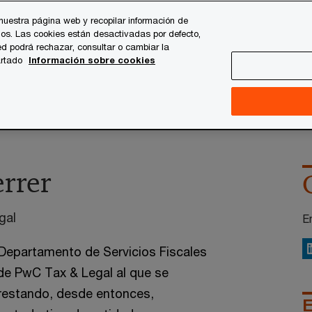
nuestra página web y recopilar información de
os. Las cookies están desactivadas por defecto,
es
Temas clave
Quiénes somos
Carrera profesi
d podrá rechazar, consultar o cambiar la
artado
Información sobre cookies
errer
gal
E
l Departamento de Servicios Fiscales
L
 de PwC Tax & Legal al que se
prestando, desde entonces,
E