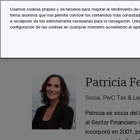
Skip
Skip
Usamos cookies propias y de terceros para mejorar el rendimiento de 
to
to
forma anónima que nos permite conocer los contenidos más consultad
Servicios
Sector
content
footer
a excepción de las estrictamente necesarias para la navegación. Uste
configuración de las cookies en cualquier momento accediendo al ap
PwC España
contacts
p
Patricia Ferrer
Patricia F
Socia, PwC Tax & Le
Patricia es socia de
al Sector Financiero
incorporó en 2001, 