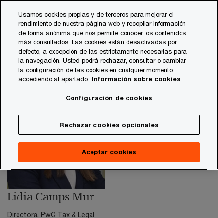
Skip
Skip
Usamos cookies propias y de terceros para mejorar el
to
to
rendimiento de nuestra página web y recopilar información
content
footer
de forma anónima que nos permite conocer los contenidos
PwC España
contacts
l
Lidia Camps Mur - Tecnolog
más consultados. Las cookies están desactivadas por
defecto, a excepción de las estrictamente necesarias para
la navegación. Usted podrá rechazar, consultar o cambiar
la configuración de las cookies en cualquier momento
accediendo al apartado
Información sobre cookies
Configuración de cookies
Rechazar cookies opcionales
Aceptar cookies
Lidia Camps Mur
Directora, PwC Tax & Legal