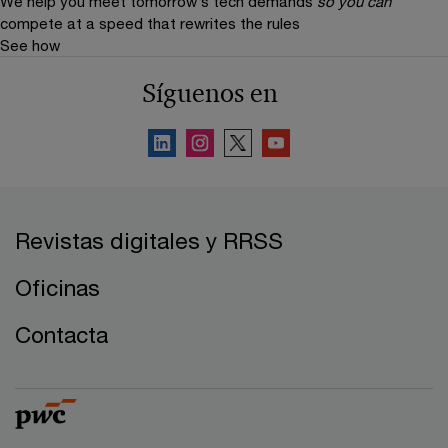
We help you meet tomorrow’s tech demands
so you can
compete at a speed that rewrites the rules
See how
Síguenos en
Revistas digitales y RRSS
Oficinas
Contacta