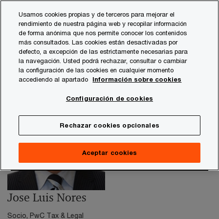
Skip
Skip
Usamos cookies propias y de terceros para mejorar el
to
to
rendimiento de nuestra página web y recopilar información
content
footer
de forma anónima que nos permite conocer los contenidos
PwC España
contacts
j
Jose Luis Nores, socio de P
más consultados. Las cookies están desactivadas por
defecto, a excepción de las estrictamente necesarias para
la navegación. Usted podrá rechazar, consultar o cambiar
la configuración de las cookies en cualquier momento
accediendo al apartado
Información sobre cookies
Configuración de cookies
Rechazar cookies opcionales
Aceptar cookies
Jose Luis Nores
Socio, PwC Tax & Legal