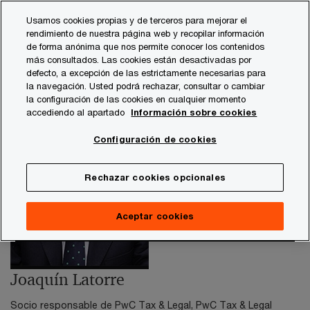
Skip
Skip
Usamos cookies propias y de terceros para mejorar el
to
to
rendimiento de nuestra página web y recopilar información
content
footer
de forma anónima que nos permite conocer los contenidos
PwC España
contacts
j
Joaquín Latorre - Fiscal
más consultados. Las cookies están desactivadas por
defecto, a excepción de las estrictamente necesarias para
la navegación. Usted podrá rechazar, consultar o cambiar
la configuración de las cookies en cualquier momento
accediendo al apartado
Información sobre cookies
Configuración de cookies
Rechazar cookies opcionales
Aceptar cookies
Joaquín Latorre
Socio responsable de PwC Tax & Legal, PwC Tax & Legal