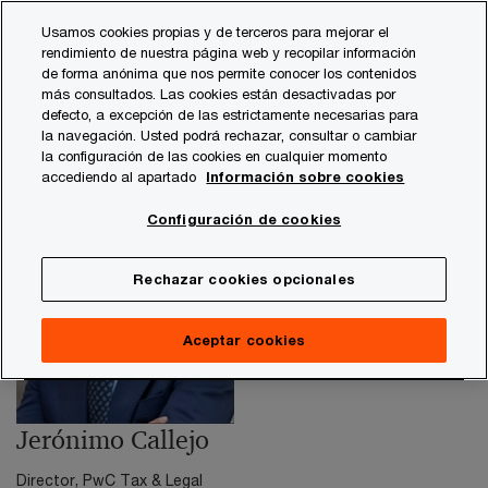
Skip
Skip
Usamos cookies propias y de terceros para mejorar el
to
to
rendimiento de nuestra página web y recopilar información
content
footer
de forma anónima que nos permite conocer los contenidos
PwC España
contacts
j
Jerónimo Callejo, director d
más consultados. Las cookies están desactivadas por
defecto, a excepción de las estrictamente necesarias para
la navegación. Usted podrá rechazar, consultar o cambiar
la configuración de las cookies en cualquier momento
accediendo al apartado
Información sobre cookies
Configuración de cookies
Rechazar cookies opcionales
Aceptar cookies
Jerónimo Callejo
Director, PwC Tax & Legal