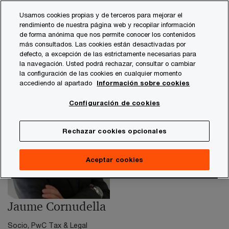
Skip
Skip
Usamos cookies propias y de terceros para mejorar el
to
to
rendimiento de nuestra página web y recopilar información
content
footer
de forma anónima que nos permite conocer los contenidos
PwC España
contacts
j
Jaume Cornudella - Cataluñ
más consultados. Las cookies están desactivadas por
defecto, a excepción de las estrictamente necesarias para
la navegación. Usted podrá rechazar, consultar o cambiar
la configuración de las cookies en cualquier momento
accediendo al apartado
Información sobre cookies
Configuración de cookies
Rechazar cookies opcionales
Aceptar cookies
Jaume Cornudella
Socio, PwC Tax & Legal