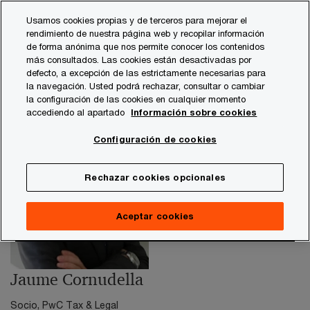
Skip
Skip
Usamos cookies propias y de terceros para mejorar el
to
to
rendimiento de nuestra página web y recopilar información
content
footer
de forma anónima que nos permite conocer los contenidos
PwC España
contacts
j
Jaume Cornudella - Producto
más consultados. Las cookies están desactivadas por
defecto, a excepción de las estrictamente necesarias para
la navegación. Usted podrá rechazar, consultar o cambiar
la configuración de las cookies en cualquier momento
accediendo al apartado
Información sobre cookies
Configuración de cookies
Rechazar cookies opcionales
Aceptar cookies
Jaume Cornudella
Socio, PwC Tax & Legal