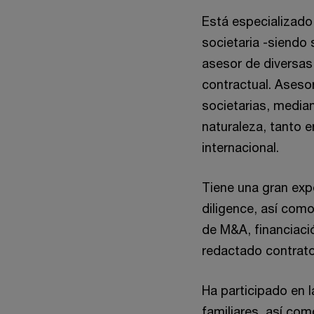
Está especializado 
societaria -siendo 
asesor de diversas
contractual. Aseso
societarias, media
naturaleza, tanto 
internacional.
Tiene una gran expe
diligence, así com
de M&A, financiaci
redactado contratos
Ha participado en 
familiares, así co