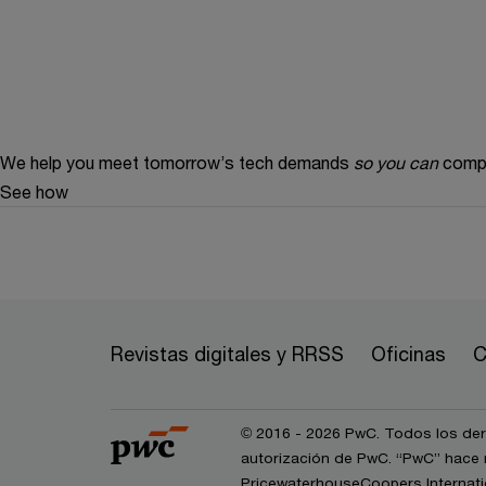
We help you meet tomorrow’s tech demands
so you can
compe
See how
Revistas digitales y RRSS
Oficinas
C
© 2016 - 2026 PwC. Todos los dere
autorización de PwC. “PwC” hace r
PricewaterhouseCoopers Internatio