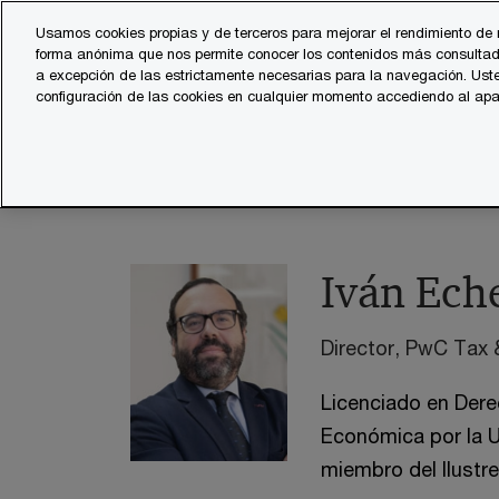
Skip
Skip
Usamos cookies propias y de terceros para mejorar el rendimiento de 
to
to
forma anónima que nos permite conocer los contenidos más consultad
Servicios
Sector
content
footer
a excepción de las estrictamente necesarias para la navegación. Uste
configuración de las cookies en cualquier momento accediendo al ap
PwC España
contacts
i
Iván Echevarría - Financie
Iván Ech
Director, PwC Tax 
Licenciado en Dere
Económica por la U
miembro del Ilustr