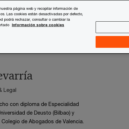
nuestra página web y recopilar información de
os. Las cookies están desactivadas por defecto,
es
Temas clave
Quiénes somos
Carrera profesi
d podrá rechazar, consultar o cambiar la
artado
Información sobre cookies
ro
evarría
& Legal
cho con diploma de Especialidad
niversidad de Deusto (Bilbao) y
e Colegio de Abogados de Valencia.