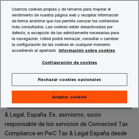
Skip
Skip
Usamos cookies propias y de terceros para mejorar el
to
to
rendimiento de nuestra página web y recopilar información
content
footer
de forma anónima que nos permite conocer los contenidos
PwC España
contacts
e
Emilio Rodríguez Blanco - T
más consultados. Las cookies están desactivadas por
defecto, a excepción de las estrictamente necesarias para
la navegación. Usted podrá rechazar, consultar o cambiar
la configuración de las cookies en cualquier momento
accediendo al apartado
Información sobre cookies
Configuración de cookies
Emilio Rodríguez
Rechazar cookies opcionales
Socio, PwC Tax & Legal
Aceptar cookies
Socio responsable del Sector Energía en PwC Tax
& Legal, España. Es, asimismo, socio
responsable de los servicios de Connected Tax
Compliance en PwC Tax & Legal España desde